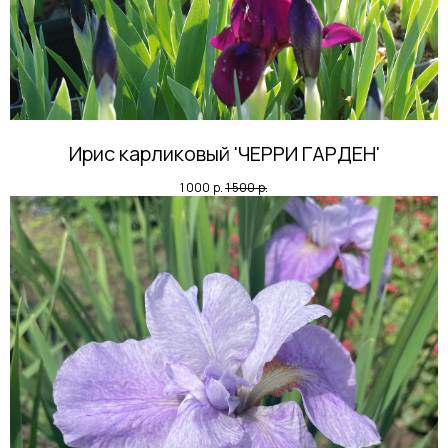
Ирис карликовый 'ЧЕРРИ ГАРДЕН'
1 000
р.
1 500
р.