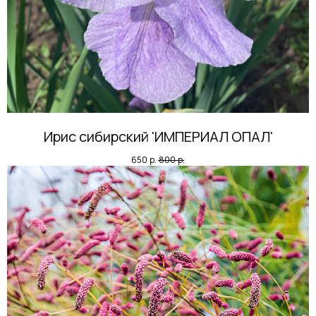
Ирис сибирский 'ИМПЕРИАЛ ОПАЛ'
650
р.
800
р.