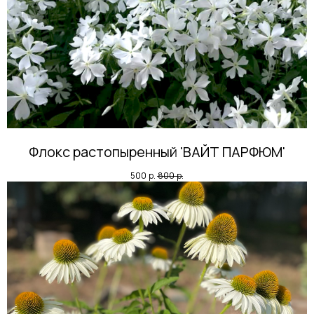
Флокс растопыренный 'ВАЙТ ПАРФЮМ'
500
р.
800
р.