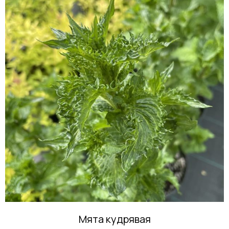
Мята кудрявая