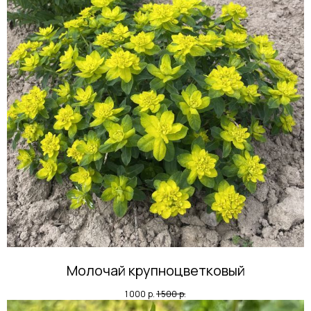
Молочай крупноцветковый
1 000
р.
1 500
р.