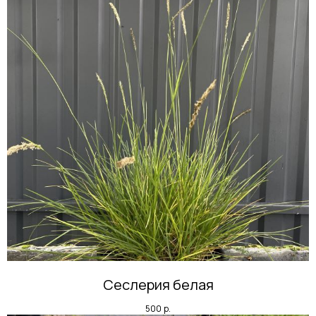
Сеслерия белая
500
р.