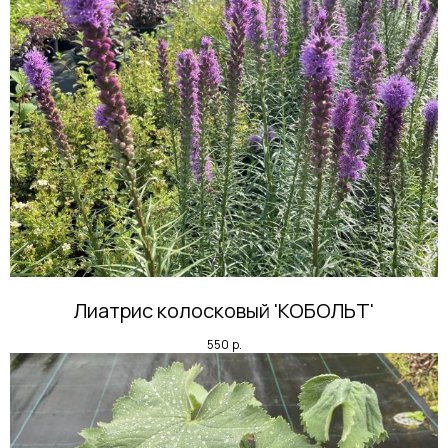
Лиатрис колосковый 'КОБОЛЬТ'
550
р.