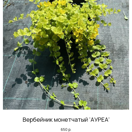
Вербейник монетчатый 'АУРЕА'
650
р.