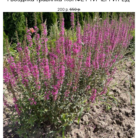
200
р.
650
р.