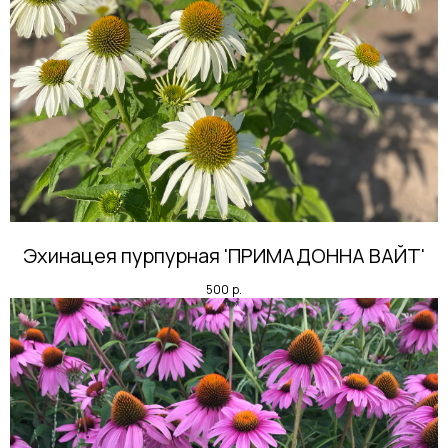
Эхинацея пурпурная 'ПРИМАДОННА ВАЙТ'
500
р.