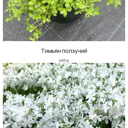
Тимьян ползучий
400
р.