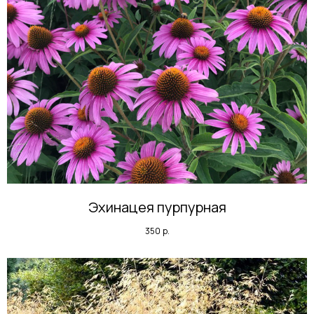
Эхинацея пурпурная
350
р.