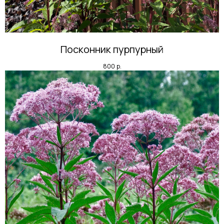
Посконник пурпурный
800
р.