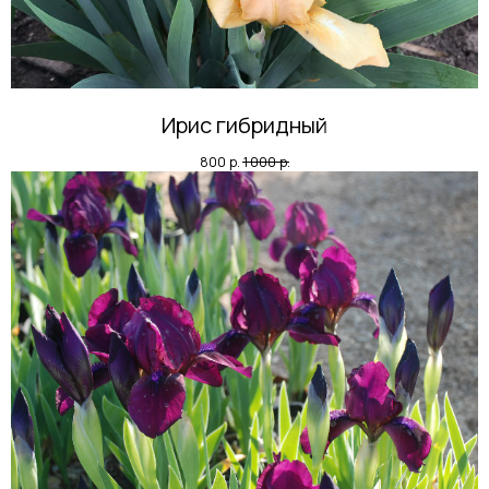
Ирис гибридный
800
р.
1 000
р.