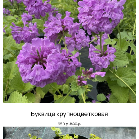
Буквица крупноцветковая
650
р.
800
р.