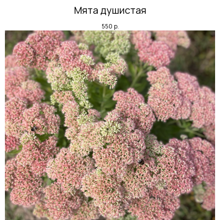
Мята душистая
550
р.