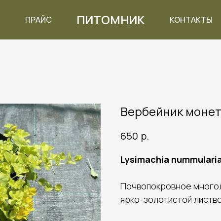
ПИТОМНИК
ПРАЙС
КОНТАКТЫ
Вербейник монет
р.
650
Lysimachia nummularia
Почвопокровное многол
ярко-золотистой листво